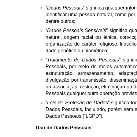
“
Dados Pessoais
” significa qualquer info
identificar uma pessoa natural, como po
dentre outros;
“
Dados Pessoais Sensíveis
” significa q
natural, origem racial ou étnica, convicç
organização de caráter religioso, filosóf
dado genético ou biométrico;
“
Tratamento de Dados Pessoais
” signi
Pessoais, por meio de meios automático
estruturação, armazenamento, adaptaçã
divulgação por transmissão, disseminaçã
ou associação, restrição, eliminação ou
Pessoais qualquer outra operação prevista
“
Leis de Proteção de Dados
” significa 
Dados Pessoais, incluindo, porém sem se
Dados Pessoais (“LGPD”).
Uso de Dados Pessoais: