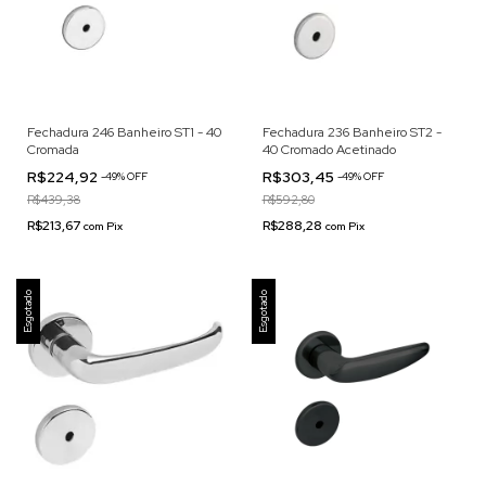
Fechadura 246 Banheiro ST1 - 40
Fechadura 236 Banheiro ST2 -
Cromada
40 Cromado Acetinado
R$224,92
R$303,45
-
49
% OFF
-
49
% OFF
R$439,38
R$592,80
R$213,67
R$288,28
com
Pix
com
Pix
Esgotado
Esgotado