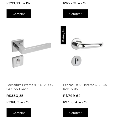
R$213,88
R$227,62
com
Pix
com
Pix
Frete grátis
Fechadura Externa 455 ST2 ROS
Fechadura 561 Interna ST2 - 55
347 Inox Lixado
Inox Polido
R$380,35
R$799,62
R$361,33
R$759,64
com
Pix
com
Pix