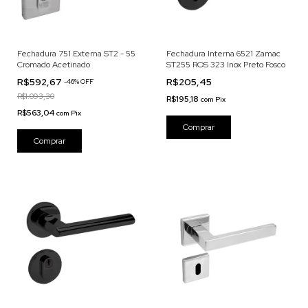
Fechadura 751 Externa ST2 - 55
Fechadura Interna 6521 Zamac
Cromado Acetinado
ST255 ROS 323 Inox Preto Fosco
R$592,67
R$205,45
-
46
% OFF
R$1.093,30
R$195,18
com
Pix
R$563,04
com
Pix