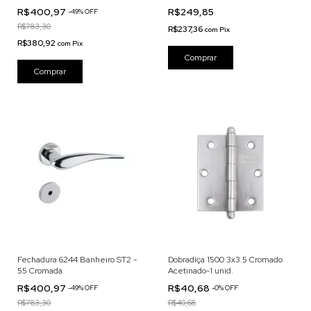
R$400,97
R$249,85
-
49
% OFF
R$783,30
R$237,36
com
Pix
R$380,92
com
Pix
Fechadura 6244 Banheiro ST2 -
Dobradiça 1500 3x3.5 Cromado
55 Cromada
Acetinado-1 unid.
R$400,97
R$40,68
-
49
% OFF
-
0
% OFF
R$783,30
R$40,68