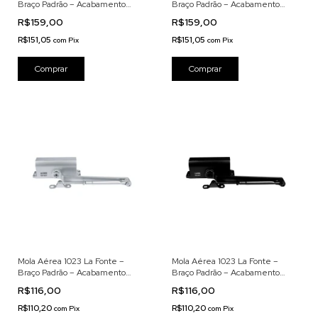
Braço Padrão – Acabamento
Braço Padrão – Acabamento
Preto
Branco
R$159,00
R$159,00
R$151,05
R$151,05
com
Pix
com
Pix
Mola Aérea 1023 La Fonte –
Mola Aérea 1023 La Fonte –
Braço Padrão – Acabamento
Braço Padrão – Acabamento
Prata Brilhante – Embalagem
Preto
R$116,00
R$116,00
Blister
R$110,20
R$110,20
com
Pix
com
Pix