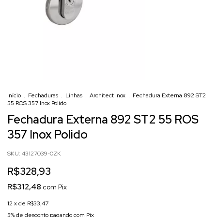
Início
.
Fechaduras
.
Linhas
.
Architect Inox
.
Fechadura Externa 892 ST2
55 ROS 357 Inox Polido
Fechadura Externa 892 ST2 55 ROS
357 Inox Polido
SKU:
43127039-0ZK
R$328,93
R$312,48
com
Pix
12
x de
R$33,47
5% de desconto
pagando com Pix