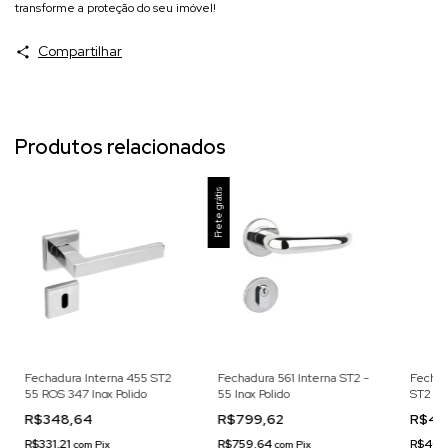
transforme a proteção do seu imóvel!
Compartilhar
Produtos relacionados
Frete grátis
Fechadura Interna 455 ST2
Fechadura 561 Interna ST2 -
Fechad
55 ROS 347 Inox Polido
55 Inox Polido
ST2 55
Fosco
R$348,64
R$799,62
R$42
R$331,21
R$759,64
R$408
com
Pix
com
Pix