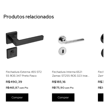
Produtos relacionados
Fechadura Externa 455 ST2
Fechadura Interna 6521
Fechad
55 ROS 347 Preto Fosco
Zamac ST255 ROS 323 Inox
Zamac 
Cromado
Preto 
R$490,39
R$185,16
R$36
R$465,87
R$175,90
R$342
com
Pix
com
Pix