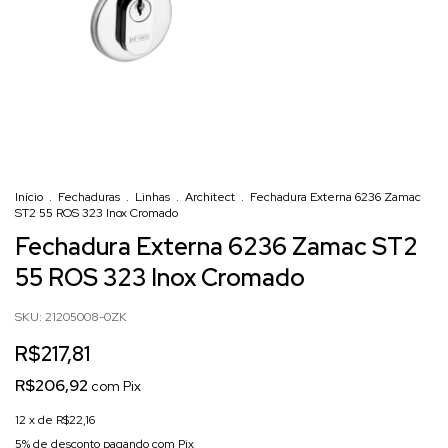
Início
.
Fechaduras
.
Linhas
.
Architect
.
Fechadura Externa 6236 Zamac
ST2 55 ROS 323 Inox Cromado
Fechadura Externa 6236 Zamac ST2
55 ROS 323 Inox Cromado
SKU:
21205008-0ZK
R$217,81
R$206,92
com
Pix
12
x de
R$22,16
5% de desconto
pagando com Pix