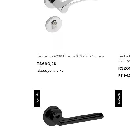
Fechadura 6239 Externa ST2 - 55 Cromada
Fechad
323 In
R$690,28
R$20
R$655,77
com
Pix
R$196
Esgotado
Esgotado