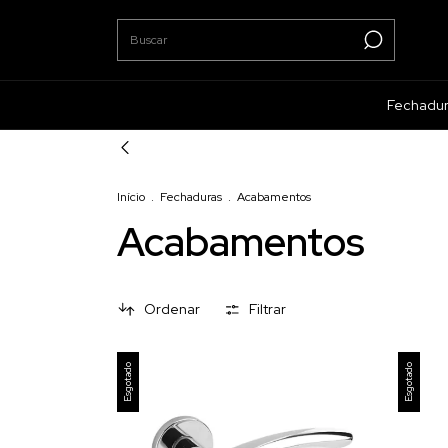
Fechadu
Início
.
Fechaduras
.
Acabamentos
Acabamentos
Ordenar
Filtrar
Esgotado
Esgotado