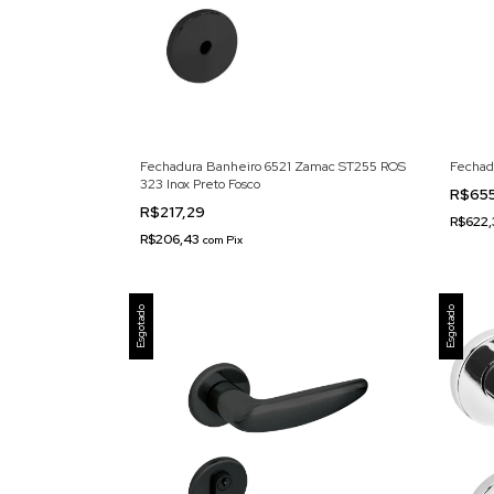
Fechadura Banheiro 6521 Zamac ST255 ROS
Fechadu
323 Inox Preto Fosco
R$655
R$217,29
R$622
R$206,43
com
Pix
Esgotado
Esgotado