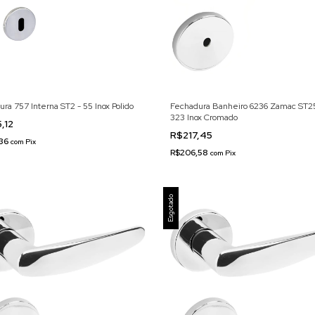
ra 757 Interna ST2 - 55 Inox Polido
Fechadura Banheiro 6236 Zamac ST2
323 Inox Cromado
,12
R$217,45
,36
com
Pix
R$206,58
com
Pix
Esgotado