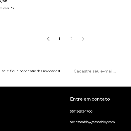
8,66
73
com
Pix
1
2
-se e fique por dentro das novidades!
Entre em contato
551156934700
sac.assaabloy@assaabloy.com