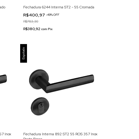
ado
Fechadura 6244 Interna ST2 - 55 Cromada
R$400,97
-
49
% OFF
R$783,30
R$380,92
com
Pix
Esgotado
57 Inox
Fechadura Interna 892 ST2 55 ROS 357 Inox