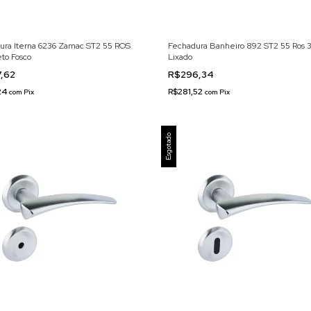
ura Iterna 6236 Zamac ST2 55 ROS
Fechadura Banheiro 892 ST2 55 Ros 3
to Fosco
Lixado
,62
R$296,34
24
R$281,52
com
Pix
com
Pix
Esgotado