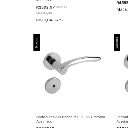
Acetinado
R$55
R$592,67
-
46
% OFF
R$528,
R$1.093,30
R$563,04
com
Pix
Esgotado
Esgotado
Fechadura 6239 Banheiro ST2 - 55 Cromado
Fechad
Acetinado
Acetin