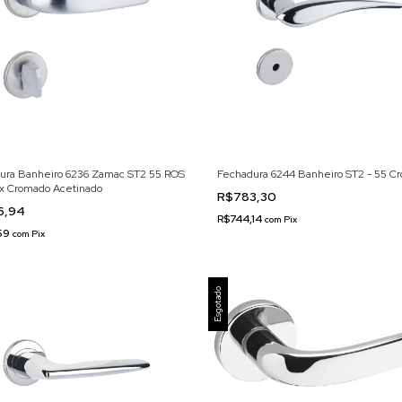
ura Banheiro 6236 Zamac ST2 55 ROS
Fechadura 6244 Banheiro ST2 - 55 C
ox Cromado Acetinado
R$783,30
6,94
R$744,14
com
Pix
,59
com
Pix
Esgotado