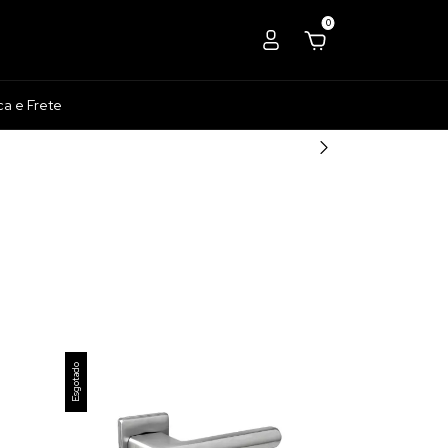
0
ca e Frete
Esgotado