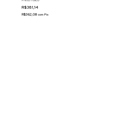
Preto Fosco
R$381,14
R$362,08
com
Pix