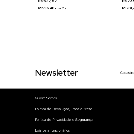
R$627,87
R$73
R$596,48
R$701,
com
Pix
Newsletter
Cadastre
Quem Somos
Política de Devolução, Troca e Frete
Política de Privacidade e Segurança
Loja para funcionários