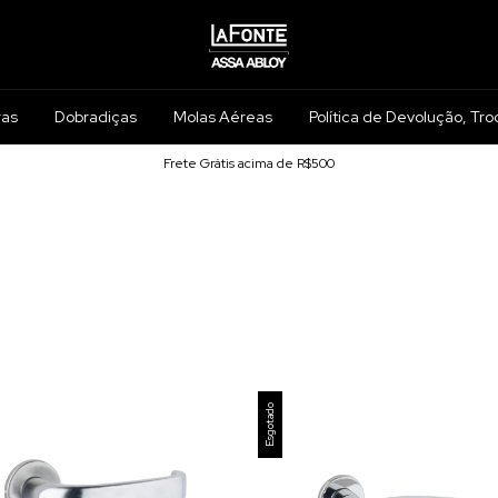
ras
Dobradiças
Molas Aéreas
Política de Devolução, Tro
Frete Grátis acima de R$500
Esgotado