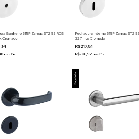
ura Banheiro 515P Zamac ST2 55 ROS
Fechadura Interna 515P Zamac ST2 5
ox Cromado
327 Inox Cromado
,14
R$217,81
,88
R$206,92
com
Pix
com
Pix
Esgotado