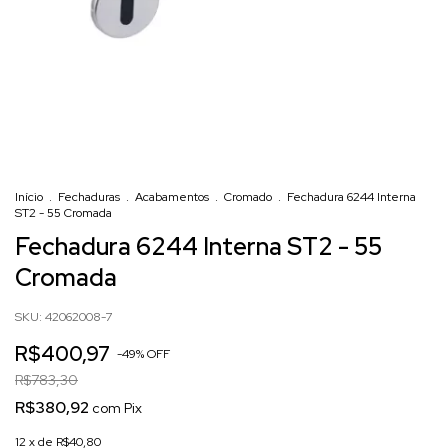
Início
.
Fechaduras
.
Acabamentos
.
Cromado
.
Fechadura 6244 Interna
ST2 - 55 Cromada
Fechadura 6244 Interna ST2 - 55
Cromada
SKU:
42062008-7
R$400,97
-
49
% OFF
R$783,30
R$380,92
com
Pix
12
x de
R$40,80