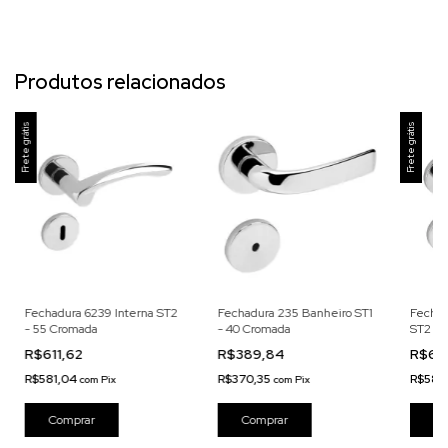
Produtos relacionados
Frete grátis
Frete grátis
Fechadura 6239 Interna ST2
Fechadura 235 Banheiro ST1
Fechad
- 55 Cromada
- 40 Cromada
ST2 - 
R$611,62
R$389,84
R$611
R$581,04
R$370,35
R$581
com
Pix
com
Pix