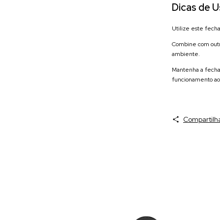
Dicas de U
Utilize este fech
Combine com outro
ambiente.
Mantenha a fechad
funcionamento ao
Compartilh