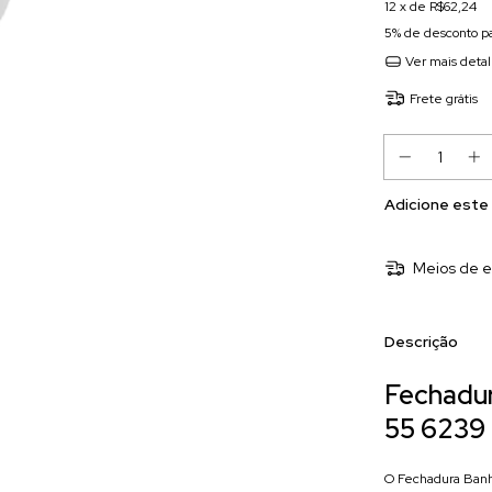
12
x de
R$62,24
5% de desconto
pa
Ver mais deta
Frete grátis
Adicione este
Meios de e
Descrição
Fechadu
55 6239
O Fechadura Banh