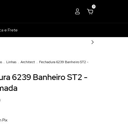
0
ca e Frete
as
.
Linhas
.
Architect
.
Fechadura 6239 Banheiro ST2 -
ra 6239 Banheiro ST2 -
mada
8
m
Pix