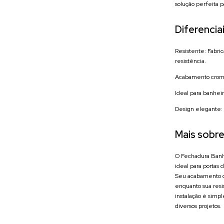
solução perfeita p
Diferenciai
Resistente: Fabri
resistência.
Acabamento cromad
Ideal para banheir
Design elegante:
Mais sobre
O Fechadura Banh
ideal para portas
Seu acabamento c
enquanto sua resi
instalação é simp
diversos projetos.