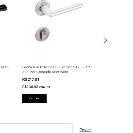
5 ROS
Fechadura Externa 6521 Zamac ST255 ROS
Fechadura 6239 
323 Inox Cromado Acetinado
R$611,62
R$217,81
R$581,04
com
Pix
R$206,92
com
Pix