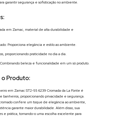
ara garantir segurança e sofisticação no ambiente.
s:
cada em Zamac, material de alta durabilidade e
o: Proporciona elegância e estilo ao ambiente.
os, proporcionando praticidade no dia a dia.
 Combinando beleza e funcionalidade em um só produto.
 o Produto:
eiro em Zamac ST2-55 6239 Cromada da La Fonte é
 de banheiros, proporcionando privacidade e segurança.
romado confere um toque de elegância ao ambiente,
stência garante maior durabilidade. Além disso, sua
les e prática, tornando-o uma escolha excelente para