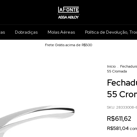
ras
Dobradiças
Molas Aéreas
Política de Devolução, Tro
Frete Grátis acima de R$500
Início
.
Fechadur
55 Cromada
Fechadu
55 Cro
SKU:
28333008-
R$611,62
R$581,04
co