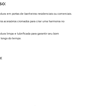
so:
adura em portas de banheiros residenciais ou comerciais.
s acessórios cromados para criar uma harmonia no
ura limpa e lubrificada para garantir seu bom
 longo do tempo.
ar
Frete grátis