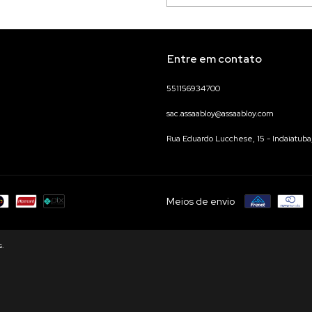
Entre em contato
551156934700
sac.assaabloy@assaabloy.com
Rua Eduardo Lucchese, 15 - Indaiatuba,
Meios de envio
s.