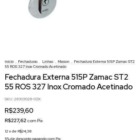
Início
.
Fechaduras
.
Linhas
.
Maison
.
Fechadura Externa 515P Zamac ST2
55 ROS 327 Inox Cromado Acetinado
Fechadura Externa 515P Zamac ST2
55 ROS 327 Inox Cromado Acetinado
SKU:
28303028-0ZK
R$239,60
R$227,62
com
Pix
12
x de
R$24,38
5% de desconto
pagando com Pix