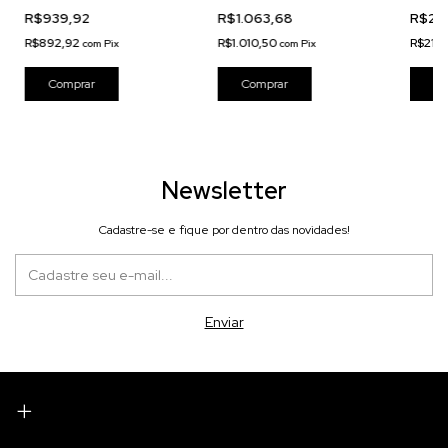
Cromad
R$939,92
R$1.063,68
R$225
R$892,92
R$1.010,50
R$213
com
Pix
com
Pix
Newsletter
Cadastre-se e fique por dentro das novidades!