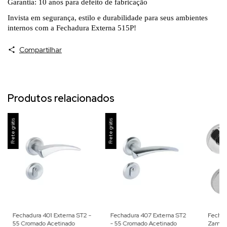
Garantia: 10 anos para defeito de fabricação
Invista em segurança, estilo e durabilidade para seus ambientes
internos com a Fechadura Externa 515P!
Compartilhar
Produtos relacionados
Frete grátis
Frete grátis
Fechadura 401 Externa ST2 -
Fechadura 407 Externa ST2
Fechad
55 Cromado Acetinado
- 55 Cromado Acetinado
Zamac 