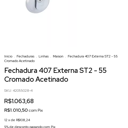
Início
.
Fechaduras
.
Linhas
.
Maison
.
Fechadura 407 Externa ST2 - 55
Cromado Acetinado
Fechadura 407 Externa ST2 - 55
Cromado Acetinado
SKU:
42055028-4
R$1.063,68
R$1.010,50
com
Pix
12
x de
R$108,24
5% de desconto
pagando com Pix