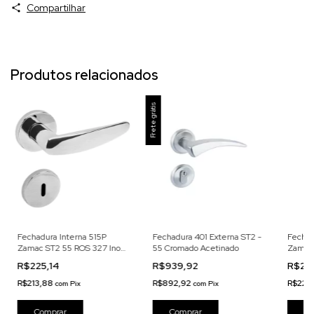
Compartilhar
Produtos relacionados
Frete grátis
Fechadura Interna 515P
Fechadura 401 Externa ST2 -
Fechad
Zamac ST2 55 ROS 327 Inox
55 Cromado Acetinado
Zamac 
Cromado Acetinado
Cromad
R$225,14
R$939,92
R$23
R$213,88
R$892,92
R$227
com
Pix
com
Pix