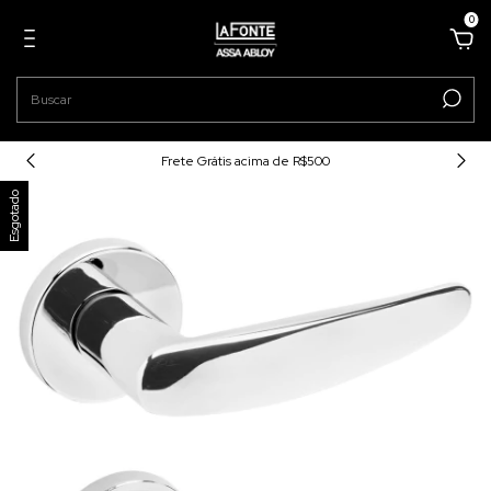
0
Frete Grátis acima de R$500
Esgotado