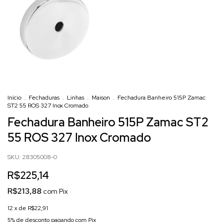
Início
.
Fechaduras
.
Linhas
.
Maison
.
Fechadura Banheiro 515P Zamac
ST2 55 ROS 327 Inox Cromado
Fechadura Banheiro 515P Zamac ST2
55 ROS 327 Inox Cromado
SKU:
28305008-0
R$225,14
R$213,88
com
Pix
12
x de
R$22,91
5% de desconto
pagando com Pix