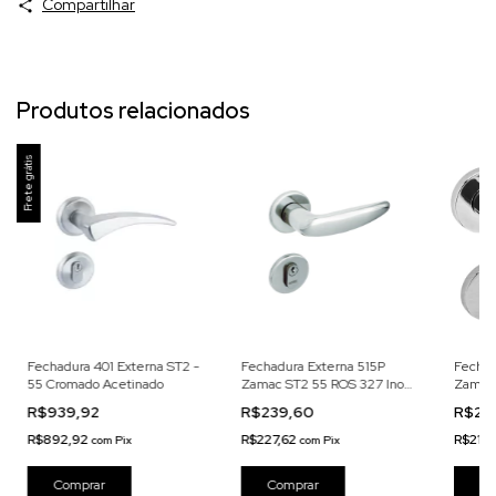
Compartilhar
Produtos relacionados
Frete grátis
Fechadura 401 Externa ST2 -
Fechadura Externa 515P
Fechad
55 Cromado Acetinado
Zamac ST2 55 ROS 327 Inox
Zamac 
Cromado Acetinado
Cromad
R$939,92
R$239,60
R$225
R$892,92
R$227,62
R$213
com
Pix
com
Pix