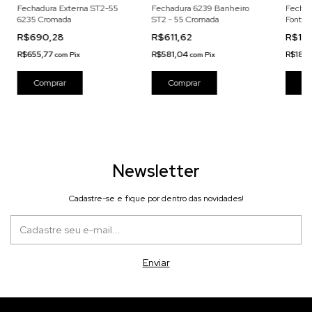
Fechadura Externa ST2-55
Fechadura 6239 Banheiro
Fechad
6235 Cromada
ST2 - 55 Cromada
Fonte 
Croma
R$690,28
R$611,62
R$196
R$655,77
R$581,04
R$186,
com
Pix
com
Pix
Newsletter
Cadastre-se e fique por dentro das novidades!